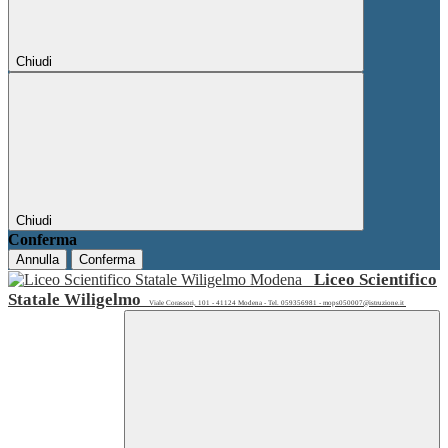
Chiudi
Chiudi
Conferma
Annulla
Conferma
Liceo Scientifico
Statale Wiligelmo
Viale Corassori, 101 - 41124 Modena - Tel. 059356981 - mops050007@istruzione.it