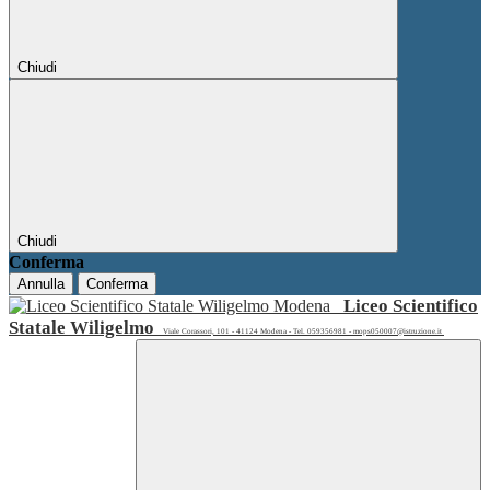
Chiudi
Chiudi
Conferma
Annulla
Conferma
Liceo Scientifico
Statale Wiligelmo
Viale Corassori, 101 - 41124 Modena - Tel. 059356981 - mops050007@istruzione.it