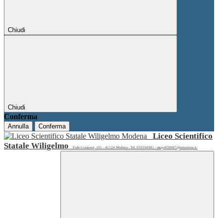
Chiudi
Chiudi
Conferma
Annulla
Conferma
Liceo Scientifico
Statale Wiligelmo
Viale Corassori, 101 - 41124 Modena - Tel. 059356981 - mops050007@istruzione.it