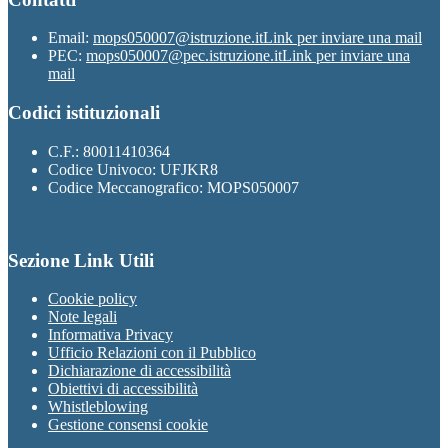
Email:
mops050007@istruzione.it
Link per inviare una mail
PEC:
mops050007@pec.istruzione.it
Link per inviare una
mail
Codici istituzionali
C.F.: 80011410364
Codice Univoco: UFJKR8
Codice Meccanografico: MOPS050007
Sezione Link Utili
Cookie policy
Note legali
Informativa Privacy
Ufficio Relazioni con il Pubblico
Dichiarazione di accessibilità
Obiettivi di accessibilità
Whistleblowing
Gestione consensi cookie