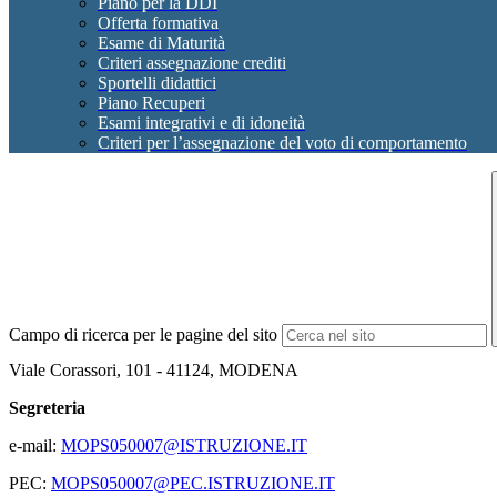
Piano per la DDI
Offerta formativa
Esame di Maturità
Criteri assegnazione crediti
Sportelli didattici
Piano Recuperi
Esami integrativi e di idoneità
Criteri per l’assegnazione del voto di comportamento
Campo di ricerca per le pagine del sito
Viale Corassori, 101 - 41124, MODENA
Segreteria
e-mail:
MOPS050007@ISTRUZIONE.IT
PEC:
MOPS050007@PEC.ISTRUZIONE.IT