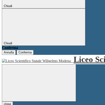
Chiudi
Chiudi
Conferma
Annulla
Conferma
Liceo Sc
close