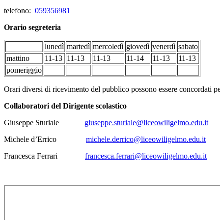
telefono:
059356981
Orario segreteria
lunedì
martedì
mercoledì
giovedì
venerdì
sabato
mattino
11-13
11-13
11-13
11-14
11-13
11-13
pomeriggio
Orari diversi di ricevimento del pubblico possono essere concordati per
Collaboratori del Dirigente scolastico
Giuseppe Sturiale
giuseppe.sturiale@liceowiligelmo.edu.it
Michele d’Errico
michele.derrico@liceowiligelmo.edu.it
Francesca Ferrari
francesca.ferrari@liceowiligelmo.edu.it