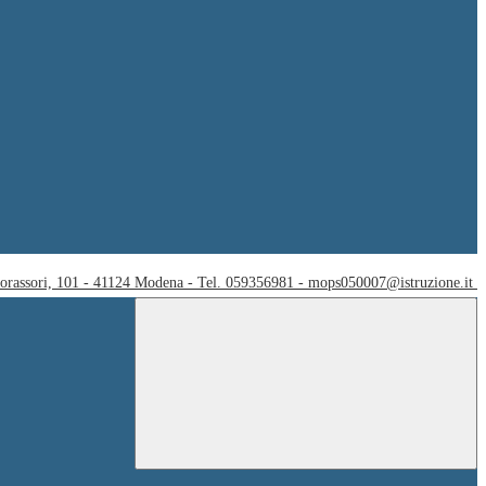
Corassori, 101 - 41124 Modena - Tel. 059356981 - mops050007@istruzione.it