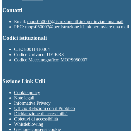
Contatti
Email:
mops050007@istruzione.it
Link per inviare una mail
PEC:
mops050007@pec.istruzione.it
Link per inviare una mail
Codici istituzionali
C.F.: 80011410364
Codice Univoco: UFJKR8
Codice Meccanografico: MOPS050007
Sezione Link Utili
Cookie policy
Note legali
Informativa Privacy
Ufficio Relazioni con il Pubblico
Dichiarazione di accessibilità
Obiettivi di accessibilità
Whistleblowing
Gestione consensi cookie