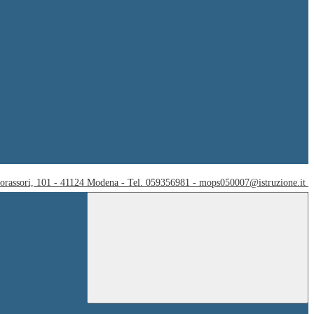
Corassori, 101 - 41124 Modena - Tel. 059356981 - mops050007@istruzione.it