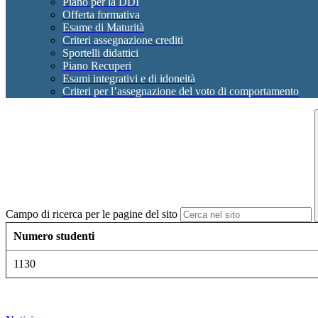
Piano per la DDI
Offerta formativa
Esame di Maturità
Criteri assegnazione crediti
Sportelli didattici
Piano Recuperi
Esami integrativi e di idoneità
Criteri per l’assegnazione del voto di comportamento
Campo di ricerca per le pagine del sito
Numero studenti
1130