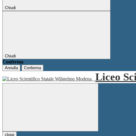
Chiudi
Chiudi
Conferma
Annulla
Conferma
Liceo Sc
close