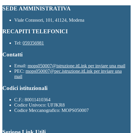
SEDE AMMINISTRATIVA
Viale Corassori, 101, 41124, Modena
RECAPITI TELEFONICI
Tel:
059356981
Contatti
Email:
mops050007@istruzione.it
Link per inviare una mail
PEC:
mops050007@pec.istruzione.it
Link per inviare una
mail
Codici istituzionali
C.F.: 80011410364
Codice Univoco: UFJKR8
Codice Meccanografico: MOPS050007
Sezione Link Utili