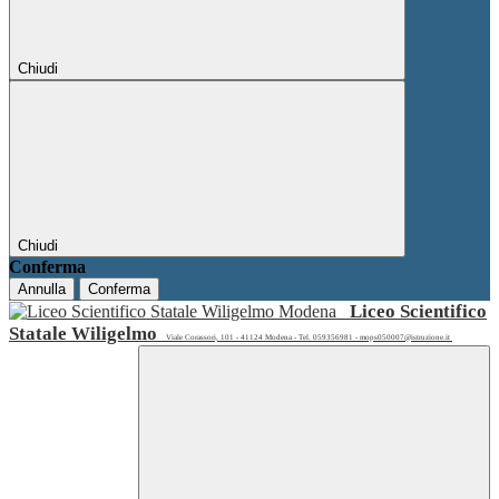
Chiudi
Chiudi
Conferma
Annulla
Conferma
Liceo Scientifico
Statale Wiligelmo
Viale Corassori, 101 - 41124 Modena - Tel. 059356981 - mops050007@istruzione.it