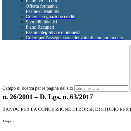
Piano per la DDI
Offerta formativa
Esame di Maturità
Criteri assegnazione crediti
Sportelli didattici
Piano Recuperi
Esami integrativi e di idoneità
Criteri per l’assegnazione del voto di comportamento
Campo di ricerca per le pagine del sito
n. 26/2001 – D. Lgs. n. 63/2017
BANDO PER LA CONCESSIONE DI BORSE DI STUDIO PER L’ANN
Allegati