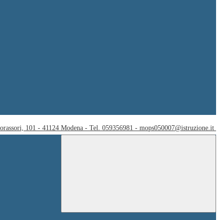
Corassori, 101 - 41124 Modena - Tel. 059356981 - mops050007@istruzione.it