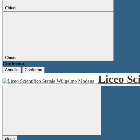
Chiudi
Chiudi
Conferma
Annulla
Conferma
Liceo Sc
close