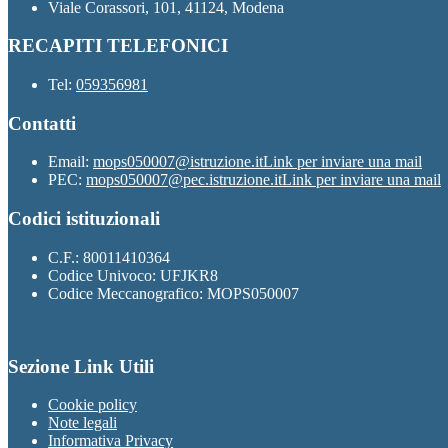
Viale Corassori, 101, 41124, Modena
RECAPITI TELEFONICI
Tel:
059356981
Contatti
Email:
mops050007@istruzione.it
Link per inviare una mail
PEC:
mops050007@pec.istruzione.it
Link per inviare una mail
Codici istituzionali
C.F.: 80011410364
Codice Univoco: UFJKR8
Codice Meccanografico: MOPS050007
Sezione Link Utili
Cookie policy
Note legali
Informativa Privacy