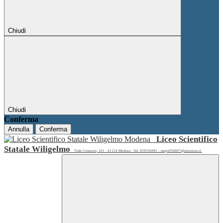
Chiudi
Chiudi
Conferma
Annulla
Conferma
Liceo Scientifico
Statale Wiligelmo
Viale Corassori, 101 - 41124 Modena - Tel. 059356981 - mops050007@istruzione.it