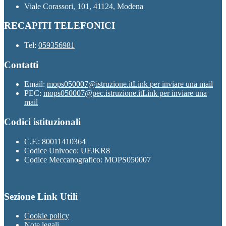
Viale Corassori, 101, 41124, Modena
RECAPITI TELEFONICI
Tel:
059356981
Contatti
Email:
mops050007@istruzione.it
Link per inviare una mail
PEC:
mops050007@pec.istruzione.it
Link per inviare una
mail
Codici istituzionali
C.F.: 80011410364
Codice Univoco: UFJKR8
Codice Meccanografico: MOPS050007
Sezione Link Utili
Cookie policy
Note legali