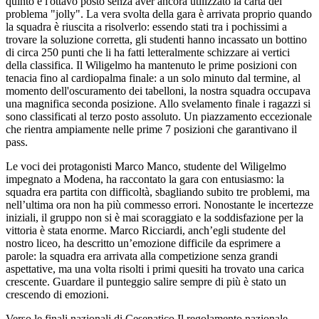
quinto e l'ottavo posto senza aver ancora utilizzato la carta del
problema "jolly". La vera svolta della gara è arrivata proprio quando
la squadra è riuscita a risolverlo: essendo stati tra i pochissimi a
trovare la soluzione corretta, gli studenti hanno incassato un bottino
di circa 250 punti che li ha fatti letteralmente schizzare ai vertici
della classifica. Il Wiligelmo ha mantenuto le prime posizioni con
tenacia fino al cardiopalma finale: a un solo minuto dal termine, al
momento dell'oscuramento dei tabelloni, la nostra squadra occupava
una magnifica seconda posizione. Allo svelamento finale i ragazzi si
sono classificati al terzo posto assoluto. Un piazzamento eccezionale
che rientra ampiamente nelle prime 7 posizioni che garantivano il
pass.
Le voci dei protagonisti Marco Manco, studente del Wiligelmo
impegnato a Modena, ha raccontato la gara con entusiasmo: la
squadra era partita con difficoltà, sbagliando subito tre problemi, ma
nell’ultima ora non ha più commesso errori. Nonostante le incertezze
iniziali, il gruppo non si è mai scoraggiato e la soddisfazione per la
vittoria è stata enorme. Marco Ricciardi, anch’egli studente del
nostro liceo, ha descritto un’emozione difficile da esprimere a
parole: la squadra era arrivata alla competizione senza grandi
aspettative, ma una volta risolti i primi quesiti ha trovato una carica
crescente. Guardare il punteggio salire sempre di più è stato un
crescendo di emozioni.
Verso le finali nazionali di Cesenatico Il regolamento nazionale