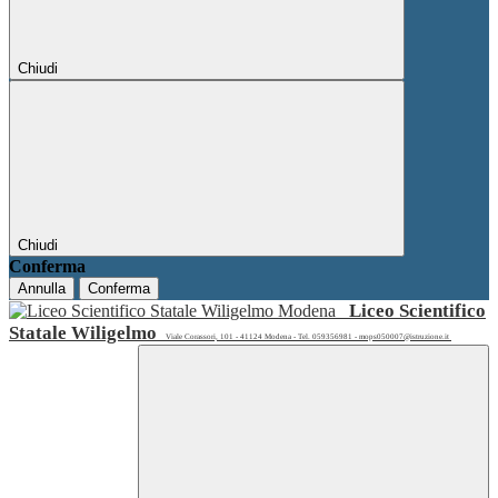
Chiudi
Chiudi
Conferma
Annulla
Conferma
Liceo Scientifico
Statale Wiligelmo
Viale Corassori, 101 - 41124 Modena - Tel. 059356981 - mops050007@istruzione.it