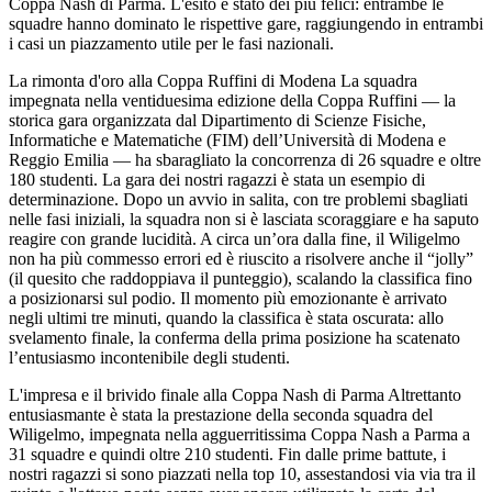
Coppa Nash di Parma. L'esito è stato dei più felici: entrambe le
squadre hanno dominato le rispettive gare, raggiungendo in entrambi
i casi un piazzamento utile per le fasi nazionali.
La rimonta d'oro alla Coppa Ruffini di Modena La squadra
impegnata nella ventiduesima edizione della Coppa Ruffini — la
storica gara organizzata dal Dipartimento di Scienze Fisiche,
Informatiche e Matematiche (FIM) dell’Università di Modena e
Reggio Emilia — ha sbaragliato la concorrenza di 26 squadre e oltre
180 studenti. La gara dei nostri ragazzi è stata un esempio di
determinazione. Dopo un avvio in salita, con tre problemi sbagliati
nelle fasi iniziali, la squadra non si è lasciata scoraggiare e ha saputo
reagire con grande lucidità. A circa un’ora dalla fine, il Wiligelmo
non ha più commesso errori ed è riuscito a risolvere anche il “jolly”
(il quesito che raddoppiava il punteggio), scalando la classifica fino
a posizionarsi sul podio. Il momento più emozionante è arrivato
negli ultimi tre minuti, quando la classifica è stata oscurata: allo
svelamento finale, la conferma della prima posizione ha scatenato
l’entusiasmo incontenibile degli studenti.
L'impresa e il brivido finale alla Coppa Nash di Parma Altrettanto
entusiasmante è stata la prestazione della seconda squadra del
Wiligelmo, impegnata nella agguerritissima Coppa Nash a Parma a
31 squadre e quindi oltre 210 studenti. Fin dalle prime battute, i
nostri ragazzi si sono piazzati nella top 10, assestandosi via via tra il