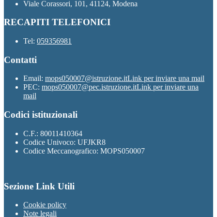
Viale Corassori, 101, 41124, Modena
RECAPITI TELEFONICI
Tel:
059356981
Contatti
Email:
mops050007@istruzione.it
Link per inviare una mail
PEC:
mops050007@pec.istruzione.it
Link per inviare una
mail
Codici istituzionali
C.F.: 80011410364
Codice Univoco: UFJKR8
Codice Meccanografico: MOPS050007
Sezione Link Utili
Cookie policy
Note legali