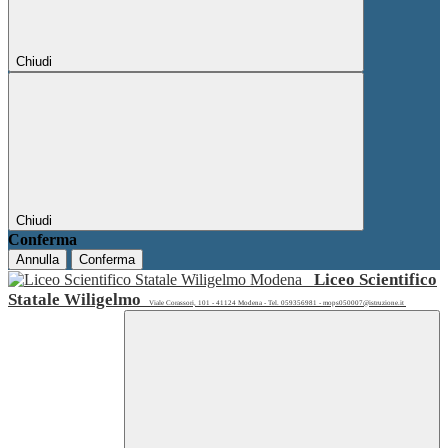
Chiudi
Chiudi
Conferma
Annulla
Conferma
Liceo Scientifico
Statale Wiligelmo
Viale Corassori, 101 - 41124 Modena - Tel. 059356981 - mops050007@istruzione.it