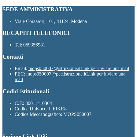
SEDE AMMINISTRATIVA
Viale Corassori, 101, 41124, Modena
RECAPITI TELEFONICI
Tel:
059356981
Contatti
Email:
mops050007@istruzione.it
Link per inviare una mail
PEC:
mops050007@pec.istruzione.it
Link per inviare una
mail
Codici istituzionali
C.F.: 80011410364
Codice Univoco: UFJKR8
Codice Meccanografico: MOPS050007
Sezione Link Utili