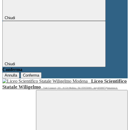
Chiudi
Chiudi
Conferma
Annulla
Conferma
Liceo Scientifico
Statale Wiligelmo
Viale Corassori, 101 - 41124 Modena - Tel. 059356981 - mops050007@istruzione.it