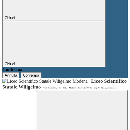
Chiudi
Chiudi
Conferma
Annulla
Conferma
Liceo Scientifico
Statale Wiligelmo
Viale Corassori, 101 - 41124 Modena - Tel. 059356981 - mops050007@istruzione.it