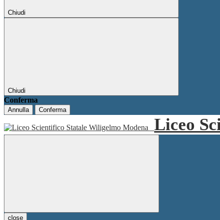
Chiudi
Chiudi
Conferma
Annulla
Conferma
Liceo Sc
close