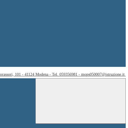
Corassori, 101 - 41124 Modena - Tel. 059356981 - mops050007@istruzione.it