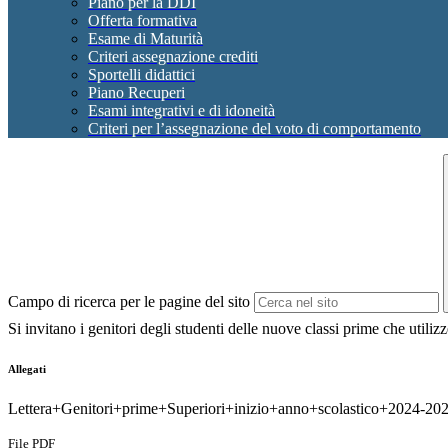
Piano per la DDI
Offerta formativa
Esame di Maturità
Criteri assegnazione crediti
Sportelli didattici
Piano Recuperi
Esami integrativi e di idoneità
Criteri per l’assegnazione del voto di comportamento
Campo di ricerca per le pagine del sito
Si invitano i genitori degli studenti delle nuove classi prime che utili
Allegati
Lettera+Genitori+prime+Superiori+inizio+anno+scolastico+2024-202
File PDF