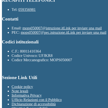
RECAPITI TELEFONICI
Tel:
059356981
Contatti
Email:
mops050007@istruzione.it
Link per inviare una mail
PEC:
mops050007@pec.istruzione.it
Link per inviare una mail
Codici istituzionali
C.F.: 80011410364
Codice Univoco: UFJKR8
Codice Meccanografico: MOPS050007
Sezione Link Utili
Cookie policy
Note legali
Informativa Privacy
Ufficio Relazioni con il Pubblico
Dichiarazione di accessibilità