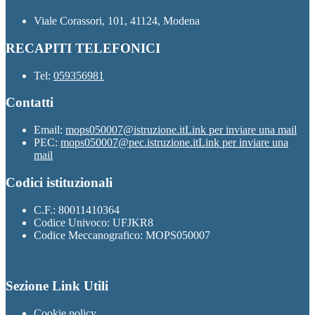
Viale Corassori, 101, 41124, Modena
RECAPITI TELEFONICI
Tel:
059356981
Contatti
Email:
mops050007@istruzione.it
Link per inviare una mail
PEC:
mops050007@pec.istruzione.it
Link per inviare una
mail
Codici istituzionali
C.F.: 80011410364
Codice Univoco: UFJKR8
Codice Meccanografico: MOPS050007
Sezione Link Utili
Cookie policy