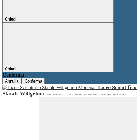
Chiudi
Chiudi
Conferma
Annulla
Conferma
Liceo Scientifico
Statale Wiligelmo
Viale Corassori, 101 - 41124 Modena - Tel. 059356981 - mops050007@istruzione.it