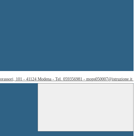
Corassori, 101 - 41124 Modena - Tel. 059356981 - mops050007@istruzione.it