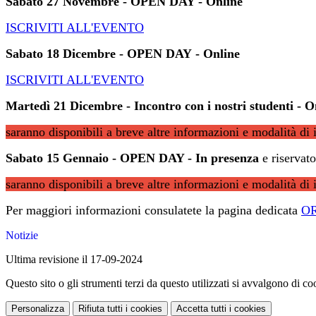
Sabato
27
Novembre -
OPEN DAY - Online
ISCRIVITI ALL'EVENTO
Sabato
18
Dicembre
-
OPEN DAY
- Online
ISCRIVITI ALL'EVENTO
Martedì 21
Dicembre -
Incontro con i nostri studenti
- O
saranno disponibili a breve altre informazioni e modalità di 
Sabato
15
Gennaio
- OPEN DAY -
In presenza
e riservato
saranno disponibili a breve altre informazioni e modalità di 
Per maggiori informazioni consulatete la pagina dedicata
O
Notizie
Ultima revisione il 17-09-2024
Questo sito o gli strumenti terzi da questo utilizzati si avvalgono di coo
Personalizza
Rifiuta tutti
i cookies
Accetta tutti
i cookies