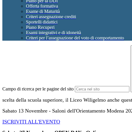
Piano per la DDI
Offerta formativa
Esame di Maturità
Criteri assegnazione crediti
Sportelli didattici
Piano Recuperi
Esami integrativi e di idoneità
Criteri per l’assegnazione del voto di comportamento
Campo di ricerca per le pagine del sito
scelta della scuola superiore, il Liceo Wiligelmo anche quest
Sabato 13 Novembre - Saloni dell'Orientamento Modena 20
ISCRIVITI ALL'EVENTO