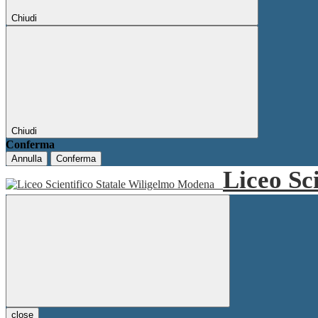
Chiudi
Chiudi
Conferma
Annulla
Conferma
Liceo Sc
close