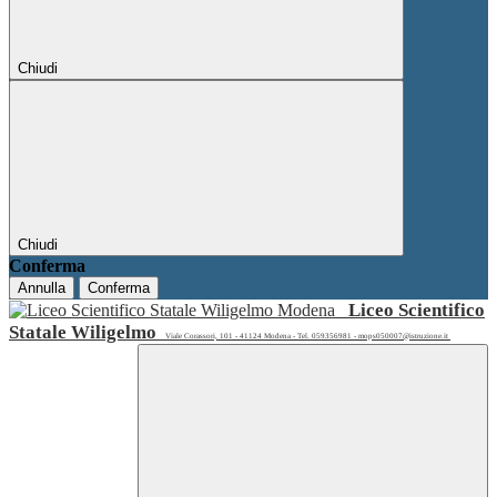
Chiudi
Chiudi
Conferma
Annulla
Conferma
Liceo Scientifico
Statale Wiligelmo
Viale Corassori, 101 - 41124 Modena - Tel. 059356981 - mops050007@istruzione.it