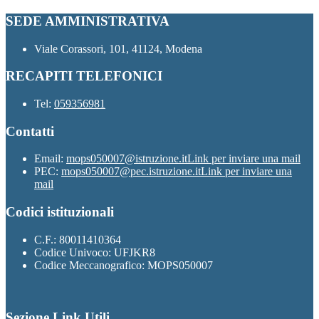
SEDE AMMINISTRATIVA
Viale Corassori, 101, 41124, Modena
RECAPITI TELEFONICI
Tel:
059356981
Contatti
Email:
mops050007@istruzione.it
Link per inviare una mail
PEC:
mops050007@pec.istruzione.it
Link per inviare una
mail
Codici istituzionali
C.F.: 80011410364
Codice Univoco: UFJKR8
Codice Meccanografico: MOPS050007
Sezione Link Utili