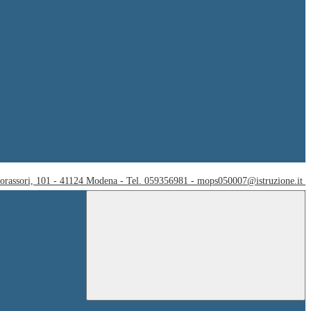
Corassori, 101 - 41124 Modena - Tel. 059356981 - mops050007@istruzione.it