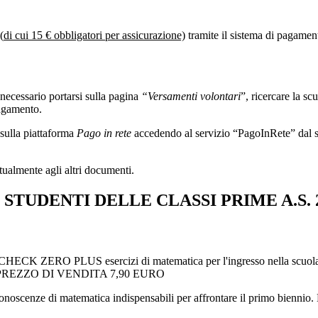
(
di cui 15 € obbligatori per assicurazione)
tramite il sistema di pagame
 necessario portarsi sulla pagina
“Versamenti volontari
”, ricercare la sc
pagamento.
, sulla piattaforma
Pago in rete
accedendo al servizio “PagoInRete” dal si
tualmente agli altri documenti.
 STUDENTI DELLE CLASSI PRIME A.S. 2
ECK ZERO PLUS esercizi di matematica per l'ingresso nella scuola sec
0991 PREZZO DI VENDITA 7,90 EURO
 conoscenze di matematica indispensabili per affrontare il primo biennio.