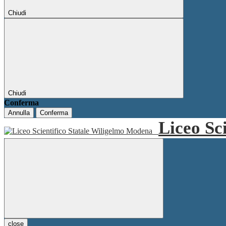
Chiudi
Chiudi
Conferma
Annulla
Conferma
Liceo Sc
close