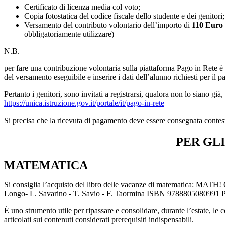
Certificato di licenza media col voto;
Copia fotostatica del codice fiscale dello studente e dei genitori;
Versamento del contributo volontario dell’importo di
110 Euro
obbligatoriamente utilizzare)
N.B.
per fare una contribuzione volontaria sulla piattaforma Pago in Rete è
del versamento eseguibile e inserire i dati dell’alunno richiesti per il 
Pertanto i genitori, sono invitati a registrarsi, qualora non lo siano già
https://unica.istruzione.gov.it/portale/it/pago-in-rete
Si precisa che la ricevuta di pagamento deve essere consegnata contes
PER GLI
MATEMATICA
Si consiglia l’acquisto del libro delle vacanze di matematica:
MATH! CH
Longo- L. Savarino - T. Savio - F. Taormina ISBN 978880508
È uno strumento utile per ripassare e consolidare, durante l’estate, le
articolati sui contenuti considerati prerequisiti indispensabili.