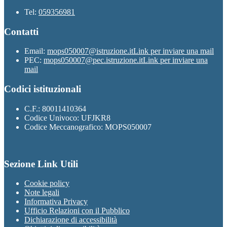
Tel:
059356981
Contatti
Email:
mops050007@istruzione.it
Link per inviare una mail
PEC:
mops050007@pec.istruzione.it
Link per inviare una
mail
Codici istituzionali
C.F.: 80011410364
Codice Univoco: UFJKR8
Codice Meccanografico: MOPS050007
Sezione Link Utili
Cookie policy
Note legali
Informativa Privacy
Ufficio Relazioni con il Pubblico
Dichiarazione di accessibilità