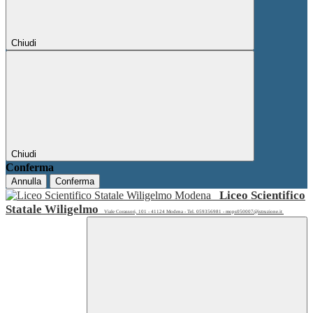
Chiudi
Chiudi
Conferma
Annulla
Conferma
Liceo Scientifico
Statale Wiligelmo
Viale Corassori, 101 - 41124 Modena - Tel. 059356981 - mops050007@istruzione.it