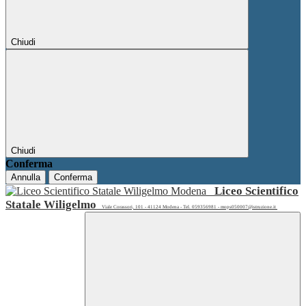
Chiudi
Chiudi
Conferma
Annulla
Conferma
Liceo Scientifico
Statale Wiligelmo
Viale Corassori, 101 - 41124 Modena - Tel. 059356981 - mops050007@istruzione.it