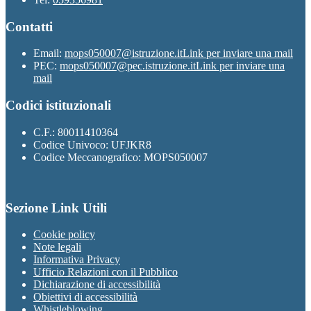
Contatti
Email:
mops050007@istruzione.it
Link per inviare una mail
PEC:
mops050007@pec.istruzione.it
Link per inviare una
mail
Codici istituzionali
C.F.: 80011410364
Codice Univoco: UFJKR8
Codice Meccanografico: MOPS050007
Sezione Link Utili
Cookie policy
Note legali
Informativa Privacy
Ufficio Relazioni con il Pubblico
Dichiarazione di accessibilità
Obiettivi di accessibilità
Whistleblowing