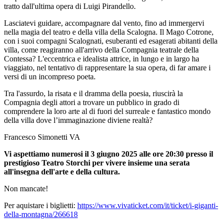
tratto dall'ultima opera di Luigi Pirandello.
Lasciatevi guidare, accompagnare dal vento, fino ad immergervi
nella magia del teatro e della villa della Scalogna. Il Mago Cotrone,
con i suoi compagni Scalognati, esuberanti ed esagerati abitanti della
villa, come reagiranno all'arrivo della Compagnia teatrale della
Contessa? L'eccentrica e idealista attrice, in lungo e in largo ha
viaggiato, nel tentativo di rappresentare la sua opera, di far amare i
versi di un incompreso poeta.
Tra l'assurdo, la risata e il dramma della poesia, riuscirà la
Compagnia degli attori a trovare un pubblico in grado di
comprendere la loro arte al di fuori del surreale e fantastico mondo
della villa dove l’immaginazione diviene realtà?
Francesco Simonetti VA
Vi aspettiamo numerosi il 3 giugno 2025 alle ore 20:30 presso il
prestigioso Teatro Storchi per vivere insieme una serata
all'insegna dell'arte e della cultura.
Non mancate!
Per aquistare i biglietti:
https://www.vivaticket.com/it/ticket/i-giganti-
della-montagna/266618