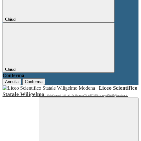
Chiudi
Chiudi
Conferma
Annulla
Conferma
Liceo Scientifico
Statale Wiligelmo
Viale Corassori, 101 - 41124 Modena - Tel. 059356981 - mops050007@istruzione.it