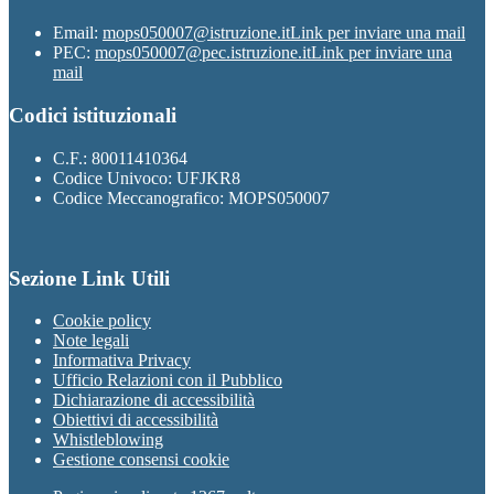
Email:
mops050007@istruzione.it
Link per inviare una mail
PEC:
mops050007@pec.istruzione.it
Link per inviare una
mail
Codici istituzionali
C.F.: 80011410364
Codice Univoco: UFJKR8
Codice Meccanografico: MOPS050007
Sezione Link Utili
Cookie policy
Note legali
Informativa Privacy
Ufficio Relazioni con il Pubblico
Dichiarazione di accessibilità
Obiettivi di accessibilità
Whistleblowing
Gestione consensi cookie