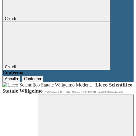
Chiudi
Chiudi
Conferma
Annulla
Conferma
Liceo Scientifico
Statale Wiligelmo
Viale Corassori, 101 - 41124 Modena - Tel. 059356981 - mops050007@istruzione.it