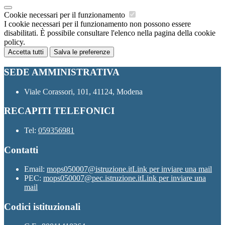
Cookie necessari per il funzionamento
I cookie necessari per il funzionamento non possono essere
disabilitati. È possibile consultare l'elenco nella pagina della cookie
policy.
Accetta tutti
Salva le preferenze
SEDE AMMINISTRATIVA
Viale Corassori, 101, 41124, Modena
RECAPITI TELEFONICI
Tel:
059356981
Contatti
Email:
mops050007@istruzione.it
Link per inviare una mail
PEC:
mops050007@pec.istruzione.it
Link per inviare una
mail
Codici istituzionali