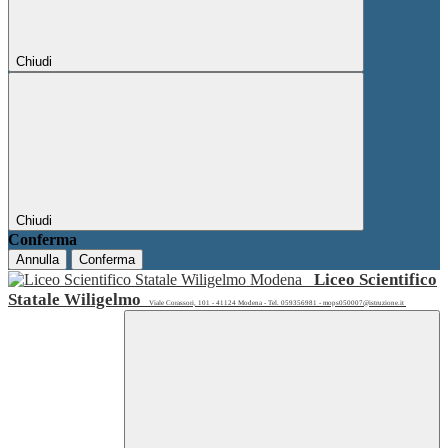
Chiudi
Chiudi
Conferma
Annulla
Conferma
Liceo Scientifico
Statale Wiligelmo
Viale Corassori, 101 - 41124 Modena - Tel. 059356981 - mops050007@istruzione.it