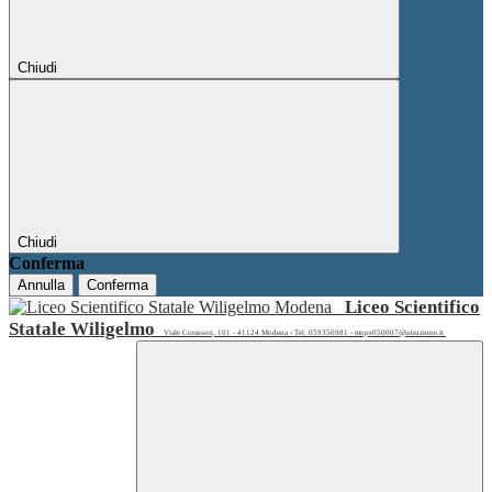
Chiudi
Chiudi
Conferma
Annulla
Conferma
Liceo Scientifico
Statale Wiligelmo
Viale Corassori, 101 - 41124 Modena - Tel. 059356981 - mops050007@istruzione.it