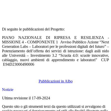
Di seguito le pubblicazioni del Progetto:
PIANO NAZIONALE DI RIPRESA E RESILIENZA -
MISSIONE 4 - COMPONENTE 1 Avviso Pubblico Azione “Next
Generation Labs – Laboratori per le professioni digitali del futuro” –
Potenziamento dell’offerta dei servizi di istruzione: dagli asili nido
alle Università – Investimento 3.2 “Scuola 4.0: scuole innovative,
cablaggio, nuovi ambienti di apprendimento e laboratori” CUP
E94D23000490006
Pubblicazioni in Albo
Notizie
Ultima revisione il 17-09-2024
Questo sito o gli strumenti terzi da questo utilizzati si avvalgono di
cookie necessari al funzionamento ed utili alle finalità illustrate nella