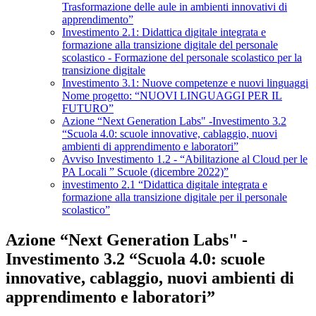
Trasformazione delle aule in ambienti innovativi di
apprendimento”
Investimento 2.1: Didattica digitale integrata e
formazione alla transizione digitale del personale
scolastico - Formazione del personale scolastico per la
transizione digitale
Investimento 3.1: Nuove competenze e nuovi linguaggi
Nome progetto: “NUOVI LINGUAGGI PER IL
FUTURO”
Azione “Next Generation Labs" -Investimento 3.2
“Scuola 4.0: scuole innovative, cablaggio, nuovi
ambienti di apprendimento e laboratori”
Avviso Investimento 1.2 - “Abilitazione al Cloud per le
PA Locali ” Scuole (dicembre 2022)”
investimento 2.1 “Didattica digitale integrata e
formazione alla transizione digitale per il personale
scolastico”
Azione “Next Generation Labs" -
Investimento 3.2 “Scuola 4.0: scuole
innovative, cablaggio, nuovi ambienti di
apprendimento e laboratori”