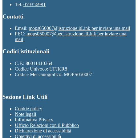
Tel:
059356981
Contatti
Email:
mops050007@istruzione.it
Link per inviare una mail
PEC:
mops050007@pec.istruzione.it
Link per inviare una
mail
Codici istituzionali
C.F.: 80011410364
Codice Univoco: UFJKR8
Codice Meccanografico: MOPS050007
Sezione Link Utili
Cookie policy
Note legali
Informativa Privacy
Ufficio Relazioni con il Pubblico
Dichiarazione di accessibilità
Obiettivi di accessibilità