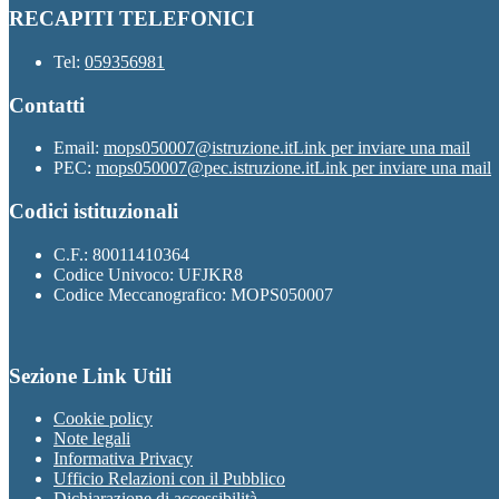
RECAPITI TELEFONICI
Tel:
059356981
Contatti
Email:
mops050007@istruzione.it
Link per inviare una mail
PEC:
mops050007@pec.istruzione.it
Link per inviare una mail
Codici istituzionali
C.F.: 80011410364
Codice Univoco: UFJKR8
Codice Meccanografico: MOPS050007
Sezione Link Utili
Cookie policy
Note legali
Informativa Privacy
Ufficio Relazioni con il Pubblico
Dichiarazione di accessibilità