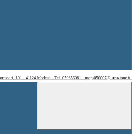
Corassori, 101 - 41124 Modena - Tel. 059356981 - mops050007@istruzione.it