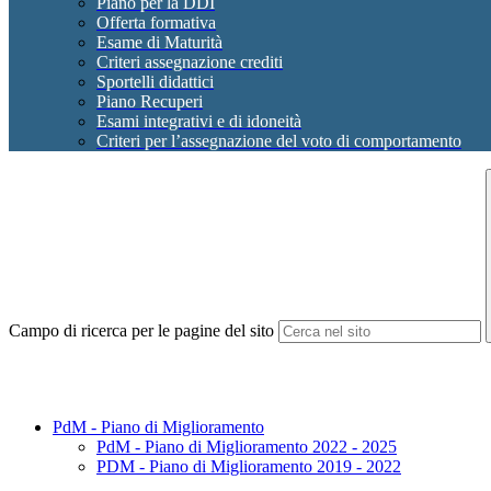
Piano per la DDI
Offerta formativa
Esame di Maturità
Criteri assegnazione crediti
Sportelli didattici
Piano Recuperi
Esami integrativi e di idoneità
Criteri per l’assegnazione del voto di comportamento
Campo di ricerca per le pagine del sito
PdM - Piano di Miglioramento
PdM - Piano di Miglioramento 2022 - 2025
PDM - Piano di Miglioramento 2019 - 2022