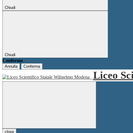
Chiudi
Chiudi
Conferma
Annulla
Conferma
Liceo Sc
close